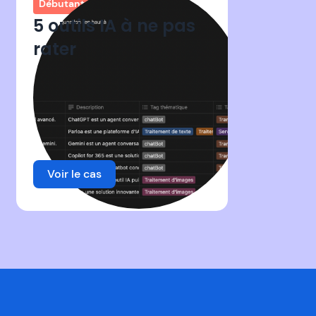
Débutant
5 outils IA à ne pas
rater
Voir le cas