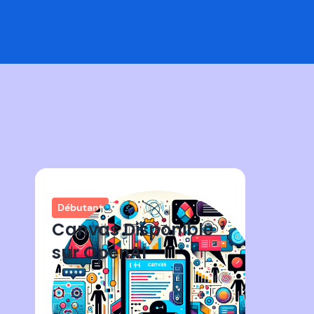
Débutant
Canvas Disponible
sur OpenAI