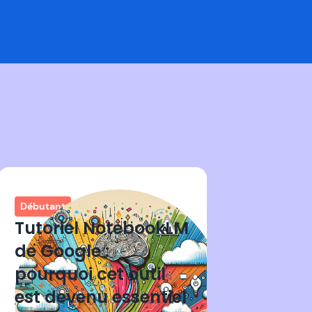
Débutant
Tutoriel NotebookLM
de Google :
pourquoi cet outil
est devenu essentiel