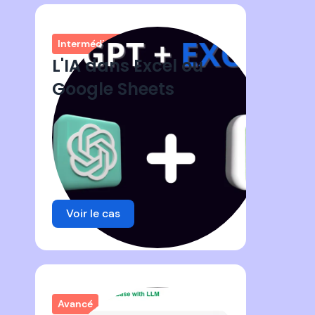
Intermédiaire
L'IA dans Excel ou
Google Sheets
Voir le cas
Avancé