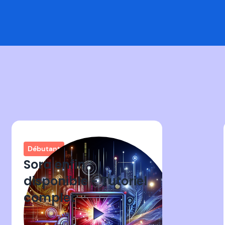
Débutant
Sora enfin
disponible - Tutoriel
complet