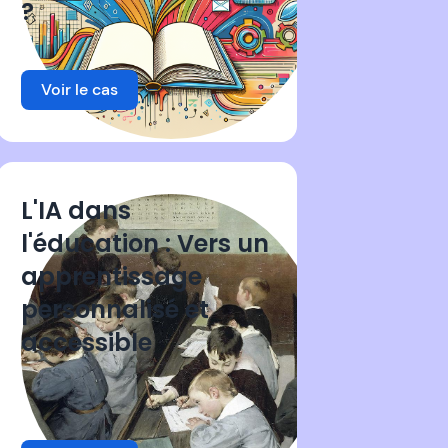
?
Voir le cas
L'IA dans
l'éducation : Vers un
apprentissage
personnalisé et
accessible